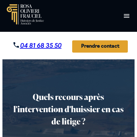
Panneau de gestion des cookies
menu
04 81 68 35 50
Prendre contact
Quels recours après
l'intervention d'huissier en cas
de litige ?