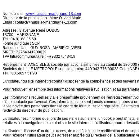
Nom du site :
www.huissier-marignane-13.com
Directeur de la publication : Mme Olivieri Marie
Email :
contact@huissier-marignane-13.com
Adresse : 3 avenue René DUBOS
13700 - MARIGNANE
Tél : 04 81 68 35 50
Forme juridique : SCP
Raison sociale : GUY ROSA - MARIE OLIVIERI
SIRET : 32754341900029
TVA Intracommunautaire : FR93327543419
Hébergement : AXECIBLES, société par actions simplifiée au capital de 180.000 
Sociétés de LILLE METROPOLE sous le numéro 440 043 776 00028 Code NAF
Tél. : 03.59.57.51.98
L'utilisateur du site Internet reconnaît disposer de la compétence et des moyens n
Pour retrouver l'ensemble des informations relatives à l'utilisation et au paramétra
Les informations recueillies via le présent site proviennent de l'enregistrement v
d'être contacté par l'avocat. Ces informations ne sont jamais communiquées à un ti
la vie privée des personnes dans le cadre de leur utilisation régulière. Ces trait
l'activité du directeur de publication.
L'utilisateur est informé que lors de ses visites sur le site, un cookie peut s'inst
relatives à la navigation de celui-ci sur le site Internet. L'utilisateur pourra désa
L'utilisateur dispose d'un droit d'accès, de modification, de rectification et de sup
Pour l'exercer, l'utilisateur peut s'adresser auprès du Directeur de la publication v