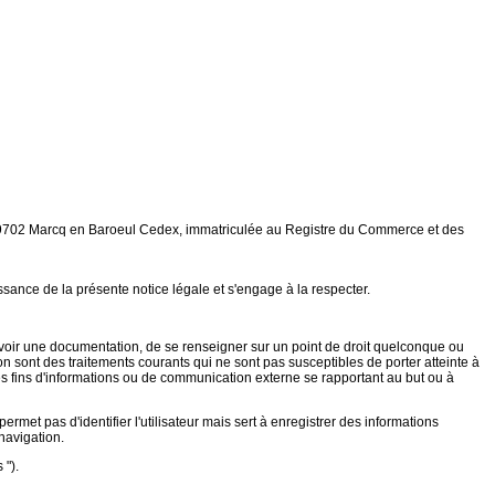
8 59702 Marcq en Baroeul Cedex, immatriculée au Registre du Commerce et des
issance de la présente notice légale et s'engage à la respecter.
ecevoir une documentation, de se renseigner sur un point de droit quelconque ou
on sont des traitements courants qui ne sont pas susceptibles de porter atteinte à
 des fins d'informations ou de communication externe se rapportant au but ou à
ermet pas d'identifier l'utilisateur mais sert à enregistrer des informations
 navigation.
 ").