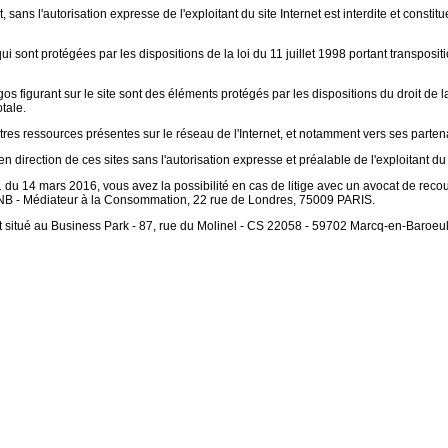
 sans l'autorisation expresse de l'exploitant du site Internet est interdite et const
i sont protégées par les dispositions de la loi du 11 juillet 1998 portant transposi
gos figurant sur le site sont des éléments protégés par les dispositions du droit de l
tale.
tres ressources présentes sur le réseau de l'Internet, et notamment vers ses partenair
n direction de ces sites sans l'autorisation expresse et préalable de l'exploitant du s
du 14 mars 2016, vous avez la possibilité en cas de litige avec un avocat de reco
 CNB - Médiateur à la Consommation, 22 rue de Londres, 75009 PARIS.
t situé au Business Park - 87, rue du Molinel - CS 22058 - 59702 Marcq-en-Baroeu