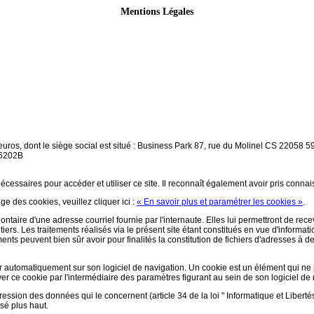
Mentions Légales
euros, dont le siège social est situé : Business Park 87, rue du Molinel CS 2205
 6202B
écessaires pour accéder et utiliser ce site. Il reconnaît également avoir pris conna
ge des cookies, veuillez cliquer ici :
« En savoir plus et paramétrer les cookies »
.
olontaire d'une adresse courriel fournie par l'internaute. Elles lui permettront de r
ers. Les traitements réalisés via le présent site étant constitués en vue d'informati
ements peuvent bien sûr avoir pour finalités la constitution de fichiers d'adresses à
aller automatiquement sur son logiciel de navigation. Un cookie est un élément qui ne p
ctiver ce cookie par l'intermédiaire des paramètres figurant au sein de son logiciel de
pression des données qui le concernent (article 34 de la loi " Informatique et Libertés
isé plus haut.