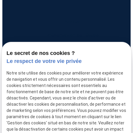
Accueil
Présentation de l'étude
Nos services
Le secret de nos cookies ?
Le respect de votre vie privée
Actualités
Notre site utilise des cookies pour améliorer votre expérience
Prendre contact
de navigation et vous offrir un contenu personnalisé. Les
cookies strictement nécessaires sont essentiels au
fonctionnement de base de notre site et ne peuvent pas être
désactivés. Cependant, vous avez le choix d'activer ou de
Mentions légales
SIRET :
désactiver les cookies de personnalisation, de performance et
32754341900029
de marketing selon vos préférences. Vous pouvez modifier vos
Politique de
paramètres de cookies à tout moment en cliquant sur le lien
confidentialité
'Gestion des cookies' situé en bas de notre site. Veuillez noter
que la désactivation de certains cookies peut avoir un impact
Gestion
Plan du