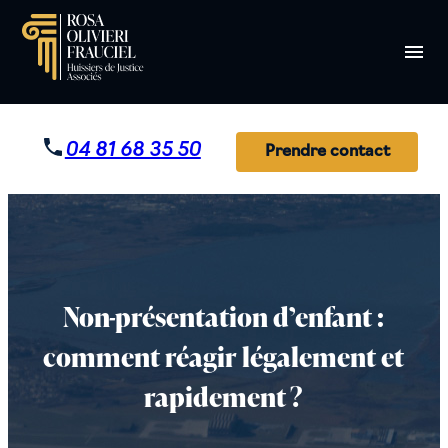
Panneau de gestion des cookies
menu
04 81 68 35 50
Prendre contact
Non-présentation d’enfant :
comment réagir légalement et
rapidement ?