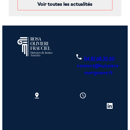
Voir toutes les actualités
Contact
04 81 68 35 50
contact@huissiers-
email
marignane.fr
Adresse
Horaires
Suivez-
nous
3 avenue René
Lundi -
Dubos
13700 MARIGNANE
Vendredi
08:30 -
17:00