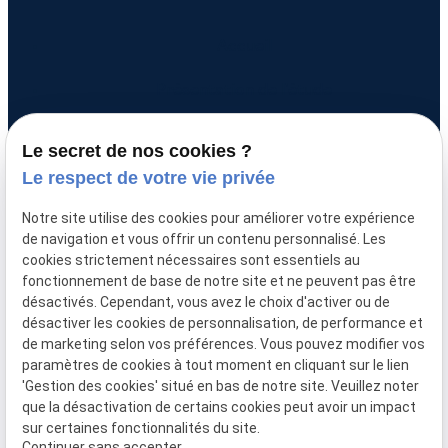
Accueil
Présentation de l'étude
Nos services
Le secret de nos cookies ?
Le respect de votre vie privée
Actualités
Notre site utilise des cookies pour améliorer votre expérience
Prendre contact
de navigation et vous offrir un contenu personnalisé. Les
cookies strictement nécessaires sont essentiels au
fonctionnement de base de notre site et ne peuvent pas être
désactivés. Cependant, vous avez le choix d'activer ou de
Mentions légales
SIRET :
désactiver les cookies de personnalisation, de performance et
32754341900029
de marketing selon vos préférences. Vous pouvez modifier vos
Politique de
paramètres de cookies à tout moment en cliquant sur le lien
confidentialité
'Gestion des cookies' situé en bas de notre site. Veuillez noter
que la désactivation de certains cookies peut avoir un impact
Gestion
Plan du
sur certaines fonctionnalités du site.
des
site
Continuer sans accepter