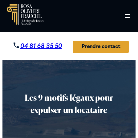
Panneau de gestion des cookies
menu
04 81 68 35 50
Prendre contact
Les 9 motifs légaux pour
expulser un locataire